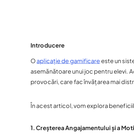
Introducere
O
aplicație de gamificare
este un sist
asemănătoare unui joc pentru elevi. Ac
provocări, care fac învățarea mai distr
În acest articol, vom explora beneficiil
1. Creșterea Angajamentului și a Moti