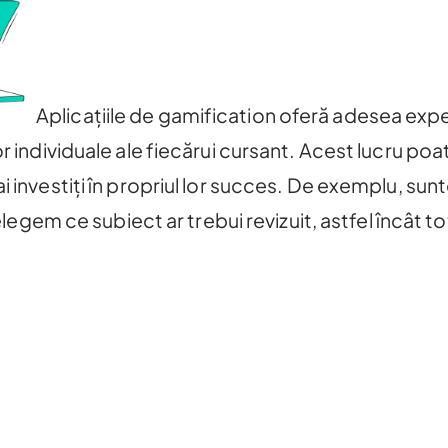
Aplicațiile de gamification oferă adesea exp
r individuale ale fiecărui cursant. Acest lucru poa
i investiți în propriul lor succes. De exemplu, su
țelegem ce subiect ar trebui revizuit, astfel încât to