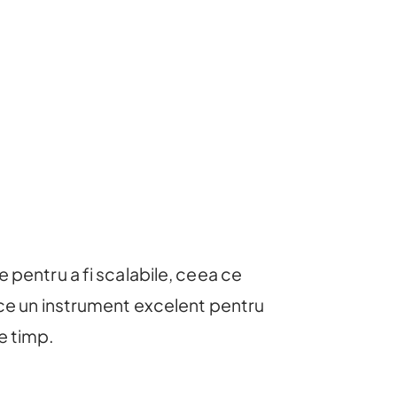
 pentru a fi scalabile, ceea ce
face un instrument excelent pentru
e timp.