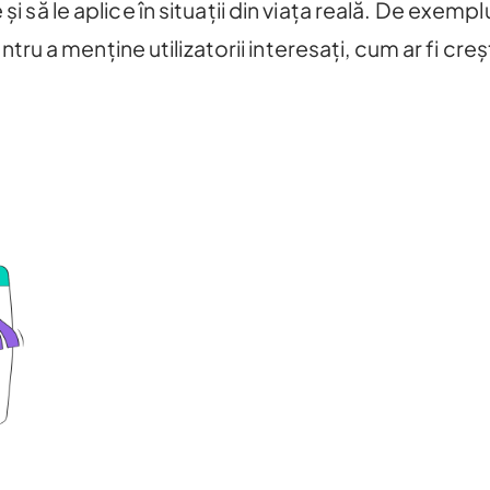
și să le aplice în situații din viața reală. De exemp
 a menține utilizatorii interesați, cum ar fi creșt