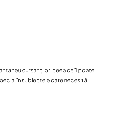
antaneu cursanților, ceea ce îi poate
special în subiectele care necesită