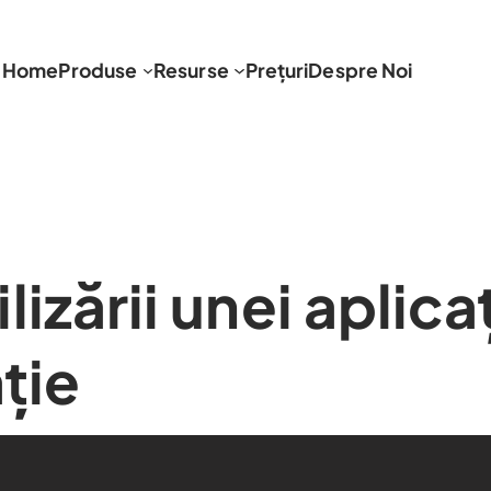
Home
Produse
Resurse
Prețuri
Despre Noi
lizării unei aplica
ție