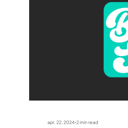
apr. 22, 2024
2
min read
•