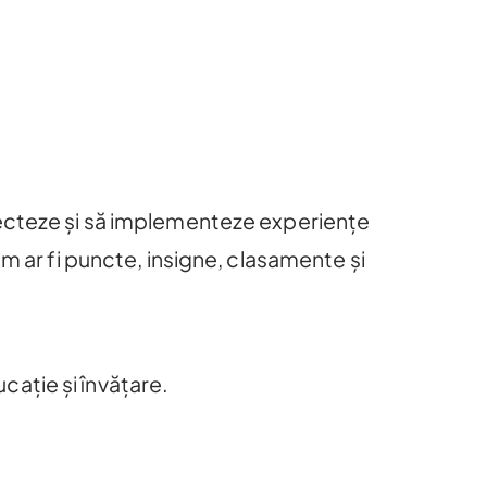
iecteze și să implementeze experiențe
m ar fi puncte, insigne, clasamente și
ucație și învățare.