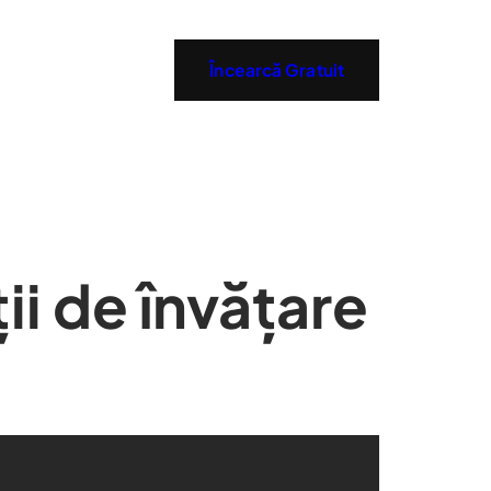
Încearcă Gratuit
ții de învățare