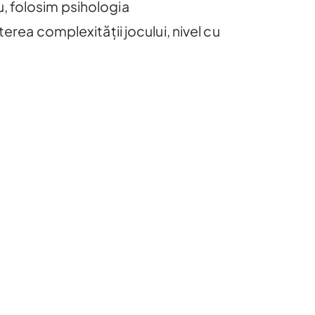
lu, folosim psihologia
erea complexității jocului, nivel cu