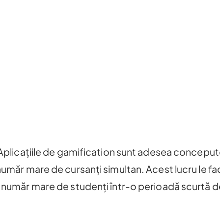
Aplicațiile de gamification sunt adesea concepute
 număr mare de cursanți simultan. Acest lucru le 
n număr mare de studenți într-o perioadă scurtă d