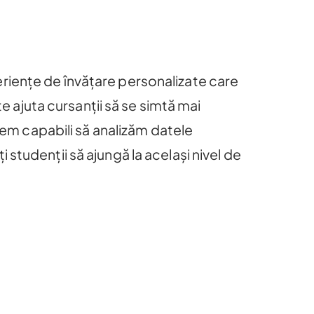
eriențe de învățare personalizate care
te ajuta cursanții să se simtă mai
ntem capabili să analizăm datele
ți studenții să ajungă la același nivel de