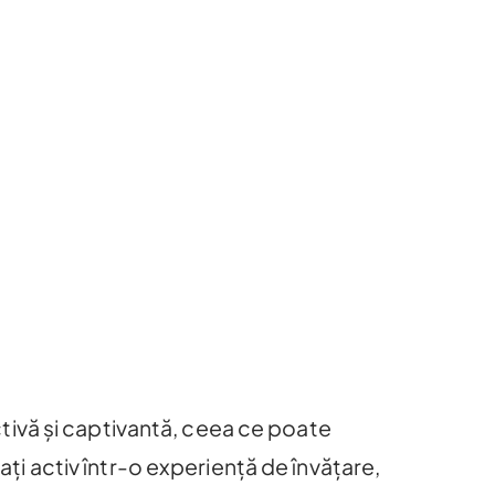
tivă și captivantă, ceea ce poate
ați activ într-o experiență de învățare,