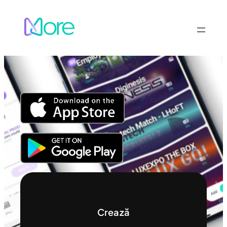
Sari
la
conținut
Crează