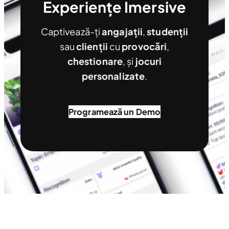
Experiențe Imersive
Captivează-ți
angajații
,
studenții
sau
clienții
cu
provocări
,
chestionare
, și
jocuri
personalizate
.
Programează un Demo